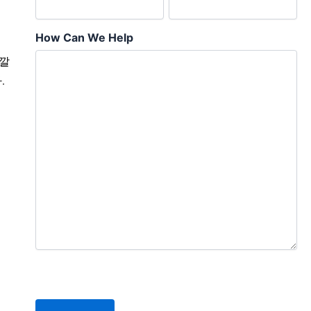
How Can We Help
 깔
.