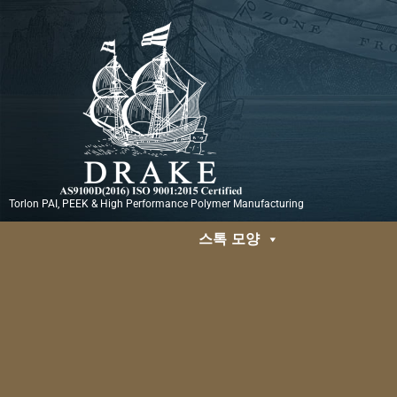
콘
텐
츠
로
건
너
뛰
기
Torlon PAI, PEEK & High Performance Polymer Manufacturing
스톡 모양