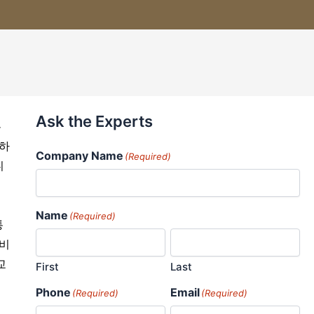
Ask the Experts
온
각하
Company Name
(Required)
니
Name
(Required)
통
 비
교
First
Last
Phone
Email
(Required)
(Required)