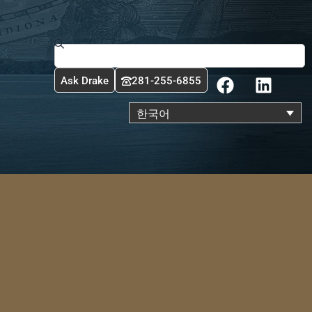
Search
F
L
Ask Drake
281-255-6855
a
i
c
n
한국어
e
k
b
e
o
d
o
i
k
n