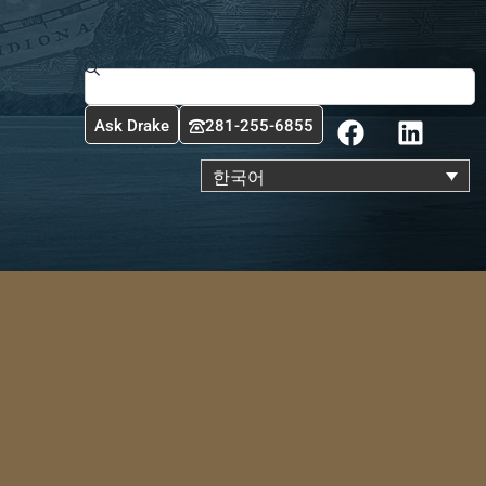
Search
F
L
Ask Drake
281-255-6855
a
i
c
n
한국어
e
k
b
e
o
d
o
i
k
n