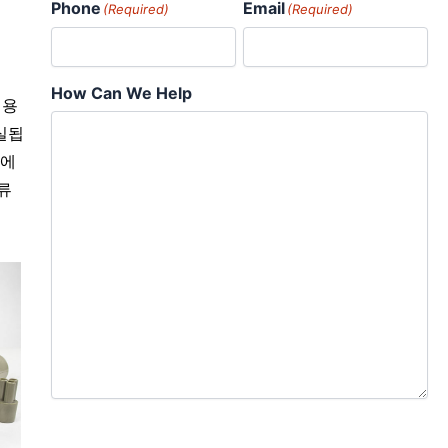
Phone
Email
(Required)
(Required)
How Can We Help
 용
실됩
수에
류