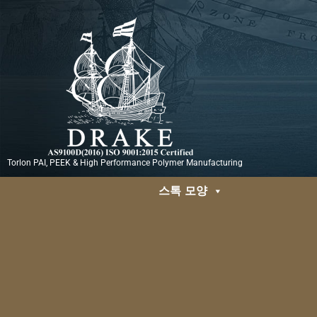
콘
텐
츠
로
건
너
뛰
기
Torlon PAI, PEEK & High Performance Polymer Manufacturing
스톡 모양