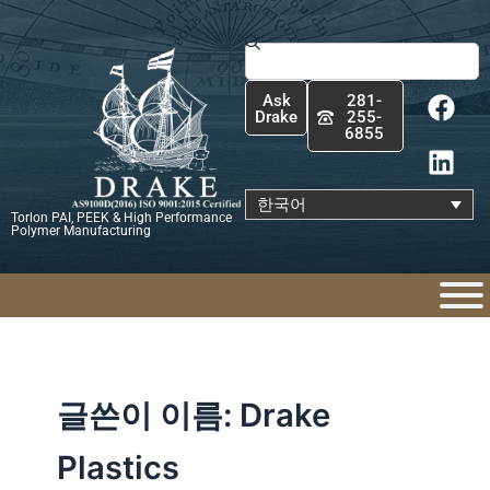
콘
텐
Search
츠
F
L
로
Ask
281-
a
i
건
Drake
255-
6855
c
n
너
e
k
뛰
b
e
기
한국어
Torlon PAI, PEEK & High Performance
o
d
Polymer Manufacturing
o
i
k
n
글쓴이 이름: Drake
Plastics