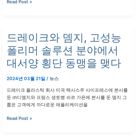
Read Post »
드
드레이크와 뎀지, 고성능
레
이
폴리머 솔루션 분야에서
크
와
대서양 횡단 동맹을 맺다
뎀
지,
2024년 03월 21일
/
뉴스
고
성
드레이크 플라스틱 회사 미국 텍사스주 사이프레스에 본사를
능
둔 ㈜디엠지와 프랑스 생토뱅 쉬르 가욘에 본사를 둔 뎀지 그
폴
룹은 고객에게 까다로운 애플리케이션을
리
머
Read Post »
솔
루