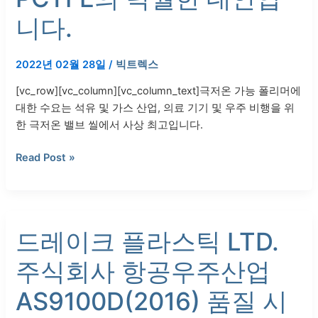
PCTFE
니다.
의
탁
2022년 02월 28일
/
빅트렉스
월
한
[vc_row][vc_column][vc_column_text]극저온 가능 폴리머에
대
대한 수요는 석유 및 가스 산업, 의료 기기 및 우주 비행을 위
안
한 극저온 밸브 씰에서 사상 최고입니다.
입
니
Read Post »
다.
드
드레이크 플라스틱 LTD.
레
이
주식회사 항공우주산업
크
플
AS9100D(2016) 품질 시
라