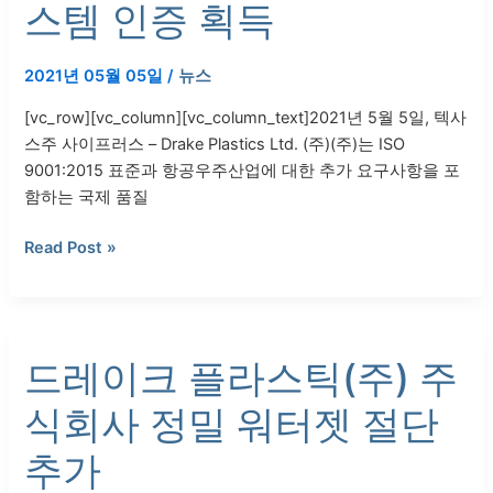
스
스템 인증 획득
틱
LTD.
2021년 05월 05일
/
뉴스
주
식
[vc_row][vc_column][vc_column_text]2021년 5월 5일, 텍사
회
스주 사이프러스 – Drake Plastics Ltd. (주)(주)는 ISO
사
9001:2015 표준과 항공우주산업에 대한 추가 요구사항을 포
항
함하는 국제 품질
공
우
Read Post »
주
산
업
드
AS9100D(2016)
드레이크 플라스틱(주) 주
레
품
이
질
식회사 정밀 워터젯 절단
크
시
플
스
추가
라
템