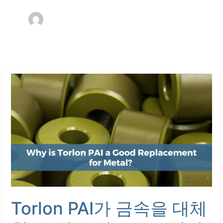
Torlon
PAI
가
금
속
을
대
체
할
수
있
는
Torlon PAI가 금속을 대체
이