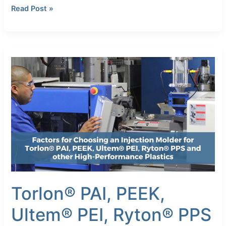
Torlon®
Read Post »
PAI
가
필
요
Torlon®
한
PAI,
이
PEEK,
유
Ultem®
PEI,
Ryton®
PPS
및
기
타
고
성
Torlon® PAI, PEEK,
능
Ultem® PEI, Ryton® PPS
플
라