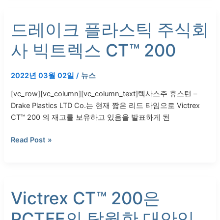
션
분
드
드레이크 플라스틱 주식회
야
레
에
이
사 빅트렉스 CT™ 200
서
크
대
플
서
라
2022년 03월 02일
/
뉴스
양
스
[vc_row][vc_column][vc_column_text]텍사스주 휴스턴 –
횡
틱
Drake Plastics LTD Co.는 현재 짧은 리드 타임으로 Victrex
단
주
CT™ 200 의 재고를 보유하고 있음을 발표하게 된
동
식
맹
회
Read Post »
을
사
맺
빅
다
트
렉
Victrex
스
Victrex CT™ 200은
CT™
CT™
200
PCTFE의 탁월한 대안입
200
은