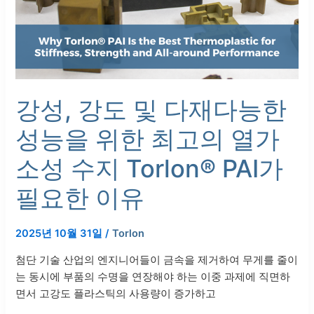
재
다
능
한
성
능
강성, 강도 및 다재다능한
을
성능을 위한 최고의 열가
위
한
소성 수지 Torlon® PAI가
최
고
필요한 이유
의
열
가
2025년 10월 31일
/
Torlon
소
첨단 기술 산업의 엔지니어들이 금속을 제거하여 무게를 줄이
성
는 동시에 부품의 수명을 연장해야 하는 이중 과제에 직면하
수
면서 고강도 플라스틱의 사용량이 증가하고
지