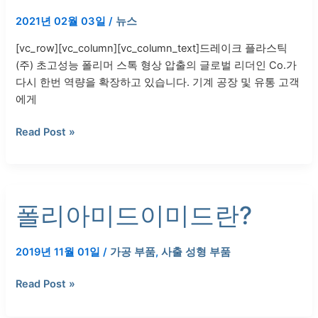
스
인
2021년 02월 03일
/
뉴스
틱
증
(주)
획
[vc_row][vc_column][vc_column_text]드레이크 플라스틱
주
득
(주) 초고성능 폴리머 스톡 형상 압출의 글로벌 리더인 Co.가
식
다시 한번 역량을 확장하고 있습니다. 기계 공장 및 유통 고객
회
에게
사
정
Read Post »
밀
워
터
젯
폴
폴리아미드이미드란?
절
리
단
아
추
미
2019년 11월 01일
/
가공 부품
,
사출 성형 부품
가
드
이
Read Post »
미
드