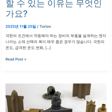
할 수 있는 이유는 무엇인
유
는
가요?
무
엇
인
2025년 11월 25일
/
Torlon
가
극한의 조건에서 작동해야 하는 장비의 부품을 설계하는 엔지
요?
니어는 소재 선택의 폭이 매우 좁은 경우가 많습니다. 극한의
온도, 급격한 온도 변화, […]
Read Post »
강
성,
강
도
및
다