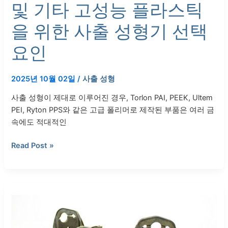
및 기타 고성능 플라스틱
스
틱
을 위한 사출 성형기 선택
을
위
요인
한
사
2025년 10월 02일
/
사출 성형
출
성
사출 성형이 제대로 이루어진 경우, Torlon PAI, PEEK, Ultem
형
PEI, Ryton PPS와 같은 고급 폴리머로 제작된 부품은 여러 금
기
속에도 적대적인
선
택
Read Post »
요
인
Torlon
7130
의
특