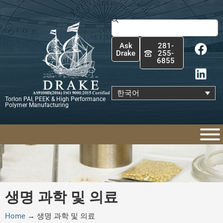
콘
텐
Search
츠
F
L
로
Ask
281-
a
i
건
Drake
255-
6855
c
n
너
e
k
뛰
b
e
기
한국어
Torlon PAI, PEEK & High Performance
o
d
Polymer Manufacturing
o
i
k
n
생명 과학 및 의료
Home
→
생명 과학 및 의료