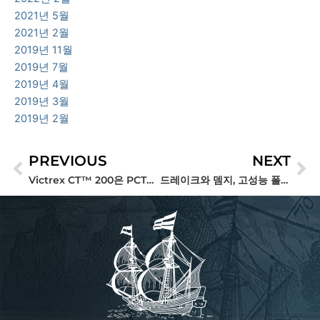
2021년 5월
2021년 2월
2019년 11월
2019년 7월
2019년 4월
2019년 3월
2019년 2월
PREVIOUS
NEXT
Prev
Ne
Victrex CT™ 200은 PCTFE의 탁월한 대안입니다.
드레이크와 뎀지, 고성능 폴리머 솔루션 분야에서 대서양 횡단 동맹을 맺다