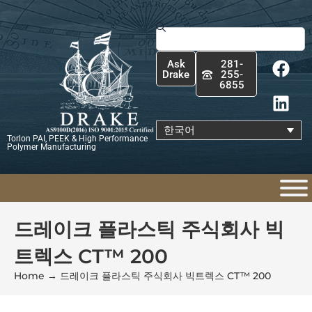
콘
텐
Search
츠
F
L
로
Ask
281-
a
i
건
Drake
255-
6855
c
n
너
e
k
뛰
b
e
기
한국어
Torlon PAI, PEEK & High Performance
o
d
Polymer Manufacturing
o
i
k
n
드레이크 플라스틱 주식회사 빅
트렉스 CT™ 200
Home
→
드레이크 플라스틱 주식회사 빅트렉스 CT™ 200