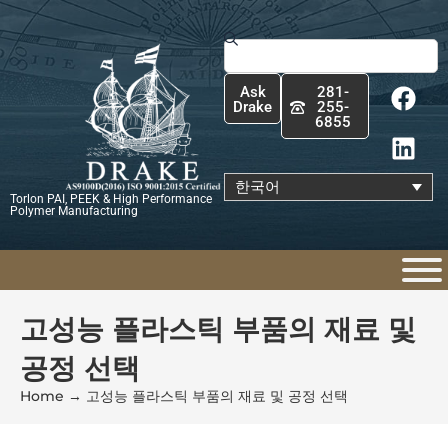
콘
텐
Search
츠
F
L
로
Ask
281-
a
i
건
Drake
255-
6855
c
n
너
e
k
뛰
b
e
기
한국어
Torlon PAI, PEEK & High Performance
o
d
Polymer Manufacturing
o
i
k
n
고성능 플라스틱 부품의 재료 및
공정 선택
Home
→
고성능 플라스틱 부품의 재료 및 공정 선택