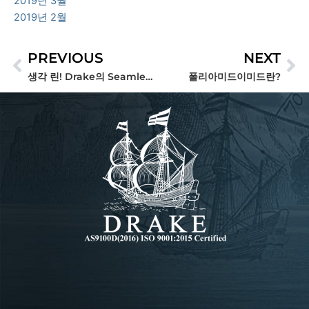
2019년 3월
2019년 2월
PREVIOUS
NEXT
Prev
Ne
생각 린! Drake의 Seamless Tube®를 사용하여 고성능 폴리머 부품 제조 비용 절감.
폴리아미드이미드란?