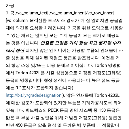
가공
가공[/vc_column_text][/vc_column_inner][/vc_row_inner]
[vc_column_text]전환 프로세스 경로가 더 잘 알려지면 공급업
체에 의견을 요청할 차례입니다. 가공을 위한 모양으로 사용할
수 있는 재료는 많지만 모든 수지 등급이 모든 크기로 제공되
는 것은 아닙니다.
압출된 모양은 거의 항상 최고 분자량 수지
에서 생산
되지만 많은 엔지니어는 가공할 부품의 인쇄물에 사
출 성형을 위해 설계된 저점도 등급을 참조합니다. 이것은 거
의 항상 소싱 및/또는 비용 문제로 이어집니다. Torlon 명명법
에서 Torlon 4203L은 사출 성형용으로 지정된 저점도(고유량)
등급의 명칭입니다. 형상 생산에 사용되는 더 높은 점도 등급
에는 “L” 표시가 포함되지 않습니다(
http://bit.ly/gradedesignation
). 많은 인쇄물에 Torlon 4203L
에 대한 참조가 포함되어 있지만 부품은 기계가공하도록 되어
있습니다. 빅트렉스의 PEEK 등급 명명 시스템 중 150 등급은
얇은 벽 부품 사출 성형을 위해 개발된 저점도(고유동) 등급인
반면 450 등급은 압출 형상 및 두꺼운 벽 부품에 더 적합합니