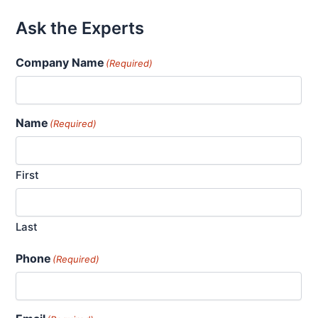
젯
절
Ask the Experts
단
추
Company Name
(Required)
가
Name
(Required)
First
Last
Phone
(Required)