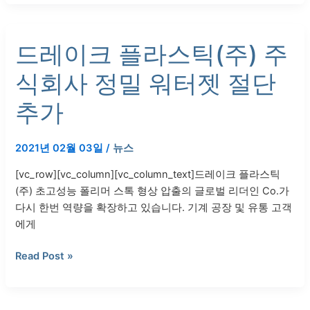
산
업
드
AS9100D(2016)
드레이크 플라스틱(주) 주
레
품
이
질
식회사 정밀 워터젯 절단
크
시
플
스
추가
라
템
스
인
2021년 02월 03일
/
뉴스
틱
증
(주)
획
[vc_row][vc_column][vc_column_text]드레이크 플라스틱
주
득
(주) 초고성능 폴리머 스톡 형상 압출의 글로벌 리더인 Co.가
식
다시 한번 역량을 확장하고 있습니다. 기계 공장 및 유통 고객
회
에게
사
정
Read Post »
밀
워
터