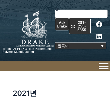
콘
텐
Search
츠
F
L
로
Ask
281-
a
i
건
Drake
255-
6855
c
n
너
e
k
뛰
b
e
기
한국어
Torlon PAI, PEEK & High Performance
o
d
Polymer Manufacturing
o
i
k
n
2021년