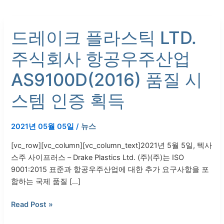
드
드레이크 플라스틱 LTD.
레
이
주식회사 항공우주산업
크
플
AS9100D(2016) 품질 시
라
스
스템 인증 획득
틱
LTD.
2021년 05월 05일
/
뉴스
주
식
[vc_row][vc_column][vc_column_text]2021년 5월 5일, 텍사
회
스주 사이프러스 – Drake Plastics Ltd. (주)(주)는 ISO
사
9001:2015 표준과 항공우주산업에 대한 추가 요구사항을 포
항
함하는 국제 품질 […]
공
우
Read Post »
주