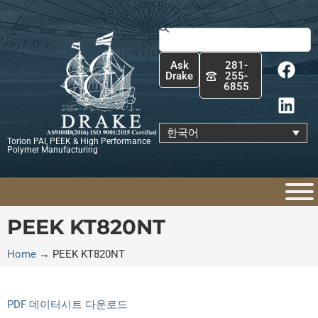
콘
텐
Search
츠
F
L
로
Ask
281-
a
i
건
Drake
255-
6855
c
n
너
e
k
뛰
b
e
기
한국어
Torlon PAI, PEEK & High Performance
o
d
Polymer Manufacturing
o
i
k
n
PEEK KT820NT
Home
→
PEEK KT820NT
PDF 데이터시트 다운로드