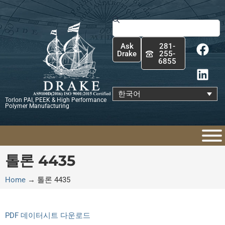
콘
텐
Search
츠
F
L
로
Ask
281-
a
i
건
Drake
255-
6855
c
n
너
e
k
뛰
b
e
기
한국어
Torlon PAI, PEEK & High Performance
o
d
Polymer Manufacturing
o
i
k
n
톨론 4435
Home
→
톨론 4435
PDF 데이터시트 다운로드