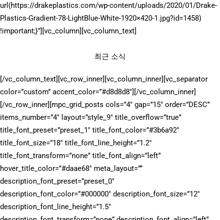
url(https://drakeplastics.com/wp-content/uploads/2020/01/Drake-
Plastics-Gradient-78-LightBlue-White-1920×420-1.jpg?id=1458)
!important;}”][vc_column][vc_column_text]
최근 소식
[/vc_column_text][vc_row_inner][vc_column_inner][vc_separator
color=”custom” accent_color=”#d8d8d8″][/vc_column_inner]
[/vc_row_inner][mpc_grid_posts cols=”4″ gap=”15″ order=”DESC”
items_number=”4″ layout=”style_9″ title_overflow=”true”
title_font_preset=”preset_1″ title_font_color=”#3b6a92″
title_font_size=”18″ title_font_line_height=”1.2″
title_font_transform=”none” title_font_align=”left”
hover_title_color=”#daae68″ meta_layout=””
description_font_preset=”preset_0″
description_font_color=”#000000″ description_font_size=”12″
description_font_line_height=”1.5″
description_font_transform=”none” description_font_align=”left”