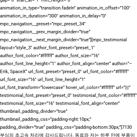
gap=”0″ start_at=”1″ min_height=”0″
animation_in_type=”transition.fadeIn” animation_in_offset=”100″
animation_in_duration=”300″ animation_in_delay=”0″
mpc_navigation__preset=”mpc_preset_34″
mpc_navigation__prev_margin_divider=”true”
mpc_navigation__next_margin_divider=”true”][mpc_testimonial
layout=”style_3″ author_font_preset=”preset_1″
author_font_color=”#ffffff” author_font_size=”16″
author_font_line_height=”1″ author_font_align=”center” author=”–
Erik, SpaceX” url_font_preset=”preset_0″ url_font_color=”#ffffff”
url_font_size=”16″ url_font_line_height=”1″
url_font_transform=”lowercase” hover_url_color=”#ffffff” url=”|||”
testimonial_font_preset=”preset_0″ testimonial_font_color=”#ffffff”
testimonial_font_size=”16″ testimonial_font_align=”center”
thumbnail_padding_divider=”true”
thumbnail_padding_css=”padding-right:10px;”
padding_divider=”true” padding_css=”padding-bottom:30px;”]7130
부싱의 초고속 처리에 감사드립니다. 동료와 저는 하루 만에 부품이