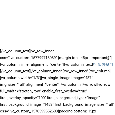
Torlon 폴리아미드이미드는 여전히 용융 가공이 가능한 최고 성능의
열가소성 수지로 인식되고 있습니다. Torlon은 모양으로 압출되고
맞춤형 형상으로 사출 성형될 수 있습니다.
500°F의 열 변형 온도(연화 온도)와 500°F의 연속 사용 온도를 가진
Torlon은 고온에서 타의 추종을 불허하는 강도를 제공합니다. 실온
에서 다른 엔지니어링 수지보다 400°F에서 더 강합니다.
[/vc_column_text][vc_row_inner
css=”.vc_custom_1577997180891{margin-top: -45px !important;}”]
[vc_column_inner alignment=”center”][vc_column_text]
더 알아보기
[/vc_column_text][/vc_column_inner][/vc_row_inner][/vc_column]
[vc_column width=”1/3″][vc_single_image image=”487″
img_size=”full” alignment=”center”][/vc_column][/vc_row][vc_row
full_width=”stretch_row” enable_first_overlay=”true”
first_overlay_opacity=”100″ first_background_type=”image”
first_background_image=”1458″ first_background_image_size=”full”
css=”.vc_custom_1578599552603{padding-bottom: 15px