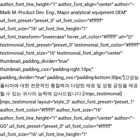
author_font_line_height=”1″ author_font_align=”center” author=”–
Mark M.-Product Dev. Eng., Major analytical equipment OEM”
url_font_preset=”preset_0″ url_font_color=”#ffffff”
url_font_size=”16″ url_font_line_height=”1″
url_font_transform=”lowercase” hover_url_color=”#ffffff” url=”|||”
testimonial_font_preset=”preset_0″ testimonial_font_color=”#ffffff”
testimonial_font_size=”16″ testimonial_font_align=”center”
thumbnail_padding_divider=”true”
thumbnail_padding_css=”padding-right:10px;”
padding_divider=”true” padding_css=”padding-bottom:30px;”]고성능
폴리머에 대한 전문적인 통찰력과 다양한 재료 및 성형 공정을 제공
할 수 있는 귀사의 능력에 감사드립니다.[/mpc_testimonial]
[mpc_testimonial layout=”style_3″ author_font_preset=”preset_1″
author_font_color=”#ffffff” author_font_size=”16″
author_font_line_height=”1″ author_font_align=”center” author=”–
GG” url_font_preset=”preset_0″ url_font_color=”#ffffff”
url_font_size=”16″ url_font_line_height=”1″