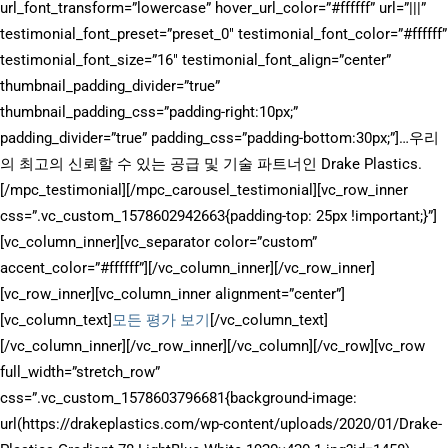
url_font_transform=”lowercase” hover_url_color=”#ffffff” url=”|||”
testimonial_font_preset=”preset_0″ testimonial_font_color=”#ffffff”
testimonial_font_size=”16″ testimonial_font_align=”center”
thumbnail_padding_divider=”true”
thumbnail_padding_css=”padding-right:10px;”
padding_divider=”true” padding_css=”padding-bottom:30px;”]…우리
의 최고의 신뢰할 수 있는 공급 및 기술 파트너인 Drake Plastics.
[/mpc_testimonial][/mpc_carousel_testimonial][vc_row_inner
css=”.vc_custom_1578602942663{padding-top: 25px !important;}”]
[vc_column_inner][vc_separator color=”custom”
accent_color=”#ffffff”][/vc_column_inner][/vc_row_inner]
[vc_row_inner][vc_column_inner alignment=”center”]
[vc_column_text]
모든 평가 보기
[/vc_column_text]
[/vc_column_inner][/vc_row_inner][/vc_column][/vc_row][vc_row
full_width=”stretch_row”
css=”.vc_custom_1578603796681{background-image:
url(https://drakeplastics.com/wp-content/uploads/2020/01/Drake-