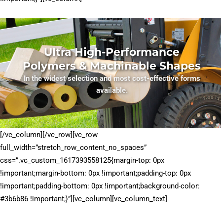
Ultra High-Performance
Polymers & Machinable Shapes
In the widest selection and most cost-effective forms
available.
[/vc_column][/vc_row][vc_row
full_width=”stretch_row_content_no_spaces”
css=”.vc_custom_1617393558125{margin-top: 0px
!important;margin-bottom: 0px !important;padding-top: 0px
!important;padding-bottom: 0px !important;background-color:
#3b6b86 !important;}”][vc_column][vc_column_text]
®
®