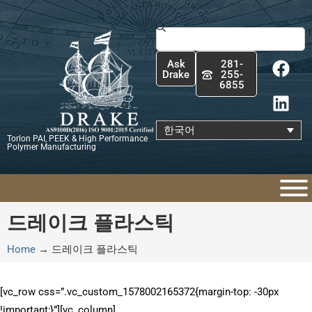
콘
텐
Search
츠
F
L
로
Ask
281-
a
i
건
Drake
255-
6855
c
n
너
e
k
뛰
b
e
기
한국어
Torlon PAI, PEEK & High Performance
o
d
Polymer Manufacturing
o
i
k
n
드레이크 플라스틱
Home
→
드레이크 플라스틱
[vc_row css=”.vc_custom_1578002165372{margin-top: -30px
!important;}”][vc_column]