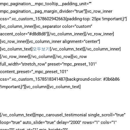
mpc_pagination__mpc_tooltip__padding_unit=””
mpc_pagination__pag_margin_divider=”true”][vc_row_inner
css=”.vc_custom_1578602942663{padding-top: 25px !important;}”]
[vc_column_inner][vc_separator color=”custom”
accent_color=”#d8d8d8″][/vc_column_inner][/vc_row_inner]
[vc_row_inner][vc_column_inner alignment=”center”]
[vc_column_text]
모두보기
[/vc_column_text][/vc_column_inner]
[/vc_row_inner][/vc_column][/vc_row][vc_row
full_width=”stretch_row” preset=”mpc_preset_101″
content_preset=”_mpc_preset_101″
css=”.vc_custom_1578518341487{background-color: #3b6b86
!important;}”][vc_column][vc_column_text]
고객이 말하는…
[/vc_column_text][mpc_carousel_testimonial single_scroll=”true”
loop=”true” auto_slide=”true” delay=”2000″ rows=”1″ cols=”1″