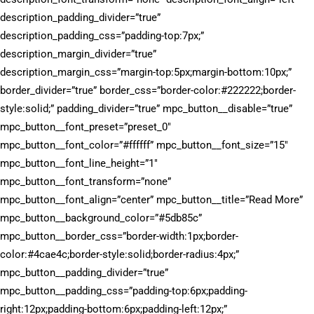
description_padding_divider=”true”
description_padding_css=”padding-top:7px;”
description_margin_divider=”true”
description_margin_css=”margin-top:5px;margin-bottom:10px;”
border_divider=”true” border_css=”border-color:#222222;border-
style:solid;” padding_divider=”true” mpc_button__disable=”true”
mpc_button__font_preset=”preset_0″
mpc_button__font_color=”#ffffff” mpc_button__font_size=”15″
mpc_button__font_line_height=”1″
mpc_button__font_transform=”none”
mpc_button__font_align=”center” mpc_button__title=”Read More”
mpc_button__background_color=”#5db85c”
mpc_button__border_css=”border-width:1px;border-
color:#4cae4c;border-style:solid;border-radius:4px;”
mpc_button__padding_divider=”true”
mpc_button__padding_css=”padding-top:6px;padding-
right:12px;padding-bottom:6px;padding-left:12px;”