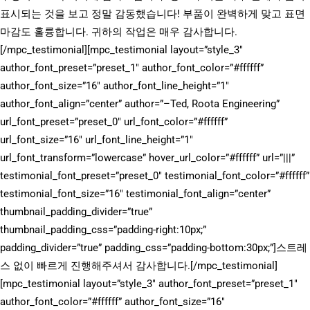
표시되는 것을 보고 정말 감동했습니다! 부품이 완벽하게 맞고 표면
마감도 훌륭합니다. 귀하의 작업은 매우 감사합니다.
[/mpc_testimonial][mpc_testimonial layout=”style_3″
author_font_preset=”preset_1″ author_font_color=”#ffffff”
author_font_size=”16″ author_font_line_height=”1″
author_font_align=”center” author=”–Ted, Roota Engineering”
url_font_preset=”preset_0″ url_font_color=”#ffffff”
url_font_size=”16″ url_font_line_height=”1″
url_font_transform=”lowercase” hover_url_color=”#ffffff” url=”|||”
testimonial_font_preset=”preset_0″ testimonial_font_color=”#ffffff”
testimonial_font_size=”16″ testimonial_font_align=”center”
thumbnail_padding_divider=”true”
thumbnail_padding_css=”padding-right:10px;”
padding_divider=”true” padding_css=”padding-bottom:30px;”]스트레
스 없이 빠르게 진행해주셔서 감사합니다.[/mpc_testimonial]
[mpc_testimonial layout=”style_3″ author_font_preset=”preset_1″
author_font_color=”#ffffff” author_font_size=”16″