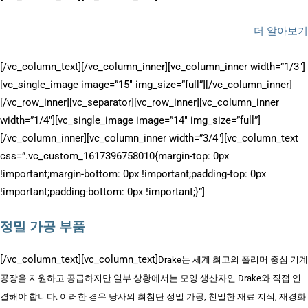
더 알아보기
[/vc_column_text][/vc_column_inner][vc_column_inner width=”1/3″]
[vc_single_image image=”15″ img_size=”full”][/vc_column_inner]
[/vc_row_inner][vc_separator][vc_row_inner][vc_column_inner
width=”1/4″][vc_single_image image=”14″ img_size=”full”]
[/vc_column_inner][vc_column_inner width=”3/4″][vc_column_text
css=”.vc_custom_1617396758010{margin-top: 0px
!important;margin-bottom: 0px !important;padding-top: 0px
!important;padding-bottom: 0px !important;}”]
정밀 가공 부품
[/vc_column_text][vc_column_text]
Drake는 세계 최고의 폴리머 중심 기계
공장을 지원하고 공급하지만 일부 상황에서는 모양 생산자인 Drake와 직접 연
결해야 합니다. 이러한 경우 당사의 최첨단 정밀 가공, 친밀한 재료 지식, 재경화