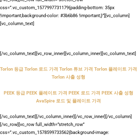
css=”.vc_custom_1577997731179{padding-bottom: 35px
!important;background-color: #3b6b86 !important;}”][vc_column]
[vc_column_text]
Drake Plastics – Torlon 및 PEEK 제조 회사
[/vc_column_text][vc_row_inner][vc_column_inner][vc_column_text]
Torlon 등급
Torlon 로드 가격
Torlon 튜브 가격
Torlon 플레이트 가격
Torlon 사출 성형
PEEK 등급
PEEK 플레이트 가격
PEEK 로드 가격
PEEK 사출 성형
AvaSpire 로드 및 플레이트 가격
[/vc_column_text][/vc_column_inner][/vc_row_inner][/vc_column]
[/vc_row][vc_row full_width=”stretch_row”
css=”.vc_custom_1578599733562{background-image: