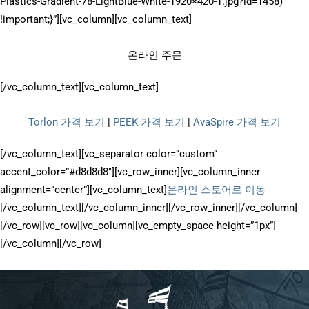
Plastics-Gradient-78-LightBlue-White-1920×420-1.jpg?id=1458)
!important;}”][vc_column][vc_column_text]
온라인 주문
[/vc_column_text][vc_column_text]
Torlon 가격 보기
|
PEEK 가격 보기
|
AvaSpire 가격 보기
[/vc_column_text][vc_separator color=”custom”
accent_color=”#d8d8d8″][vc_row_inner][vc_column_inner
alignment=”center”][vc_column_text]
온라인 스토어로 이동
[/vc_column_text][/vc_column_inner][/vc_row_inner][/vc_column]
[/vc_row][vc_row][vc_column][vc_empty_space height=”1px”]
[/vc_column][/vc_row]