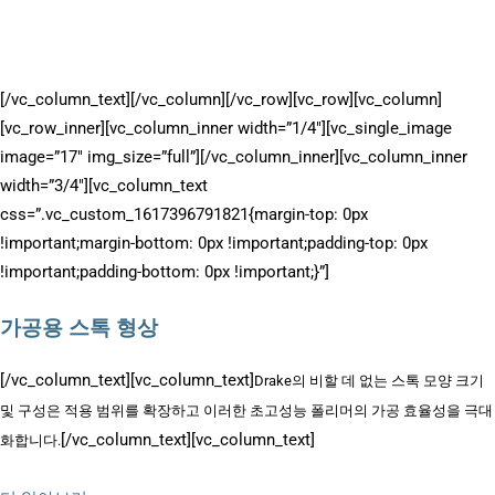
Torlon
PAI • PEEK • Ultem
PEI •
®
®
AvaSpire
PAEK • Ryton
PPS
[/vc_column_text][/vc_column][/vc_row][vc_row][vc_column]
[vc_row_inner][vc_column_inner width=”1/4″][vc_single_image
image=”17″ img_size=”full”][/vc_column_inner][vc_column_inner
width=”3/4″][vc_column_text
css=”.vc_custom_1617396791821{margin-top: 0px
!important;margin-bottom: 0px !important;padding-top: 0px
!important;padding-bottom: 0px !important;}”]
가공용 스톡 형상
[/vc_column_text][vc_column_text]
Drake의 비할 데 없는 스톡 모양 크기
및 구성은 적용 범위를 확장하고 이러한 초고성능 폴리머의 가공 효율성을 극대
[/vc_column_text][vc_column_text]
화합니다.