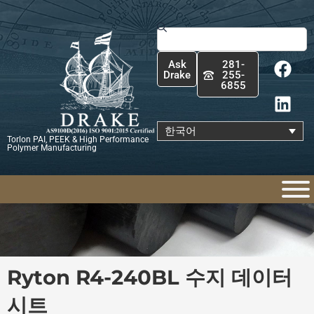
콘
텐
Search
츠
F
L
로
Ask
281-
a
i
건
Drake
255-
6855
c
n
너
e
k
뛰
b
e
기
한국어
Torlon PAI, PEEK & High Performance
o
d
Polymer Manufacturing
o
i
k
n
Ryton R4-240BL 수지 데이터
시트